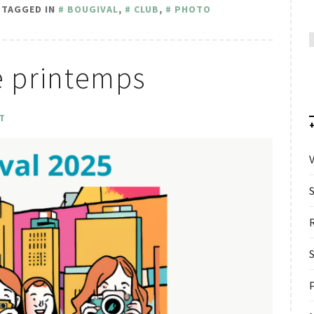
S
TAGGED IN
BOUGIVAL
,
CLUB
,
PHOTO
e printemps
T
V