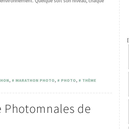
n environnement. Quelque soit son niveau, chaque
THON
,
MARATHON PHOTO
,
PHOTO
,
THÈME
 Photomnales de