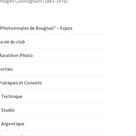
Imogen Cunningham (1883-1976)
"Photomnales de Bougival" – Expos
a vie du club
Marathon Photo
orties
ratiques et Conseils
1 Technique
 Studio
3 Argentique