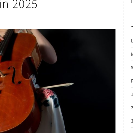
in 2025
L
S
P
2