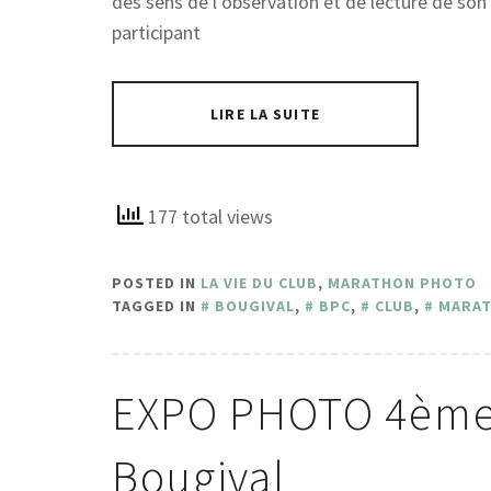
des sens de l’observation et de lecture de so
participant
LIRE LA SUITE
177 total views
POSTED IN
LA VIE DU CLUB
,
MARATHON PHOTO
TAGGED IN
BOUGIVAL
,
BPC
,
CLUB
,
MARA
EXPO PHOTO 4ème
Bougival