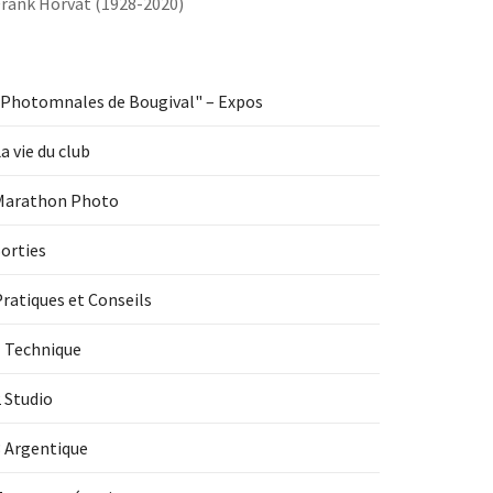
Frank Horvat (1928-2020)
"Photomnales de Bougival" – Expos
a vie du club
Marathon Photo
orties
ratiques et Conseils
1 Technique
 Studio
3 Argentique