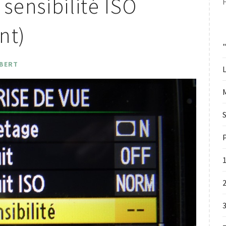
sensibilité ISO
nt)
 BERT
L
S
P
2