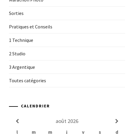
Sorties
Pratiques et Conseils
1 Technique
2 Studio
3 Argentique
Toutes catégories
CALENDRIER
août
2026
l
m
m
j
v
s
d