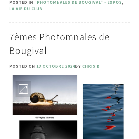
POSTED IN
"PHOTOMNALES DE BOUGIVAL" - EXPOS
,
LA VIE DU CLUB
7èmes Photomnales de
Bougival
POSTED ON
13 OCTOBRE 2024
BY
CHRIS B