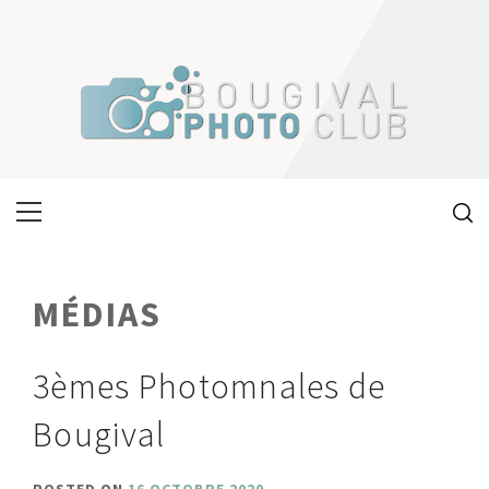
Skip
to
content
Primary
Menu
MÉDIAS
3èmes Photomnales de
Bougival