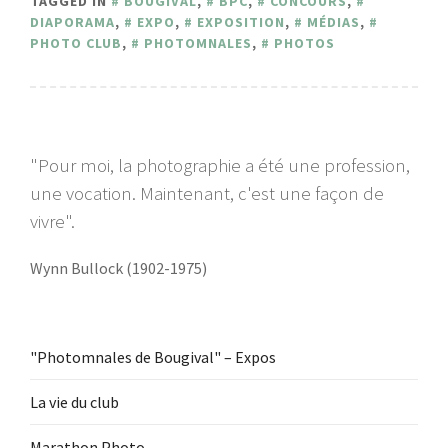
TAGGED IN
BOUGIVAL
,
BPC
,
CONCOURS
,
DIAPORAMA
,
EXPO
,
EXPOSITION
,
MÉDIAS
,
PHOTO CLUB
,
PHOTOMNALES
,
PHOTOS
"Pour moi, la photographie a été une profession,
une vocation. Maintenant, c'est une façon de
vivre".
Wynn Bullock (1902-1975)
"Photomnales de Bougival" – Expos
La vie du club
Marathon Photo