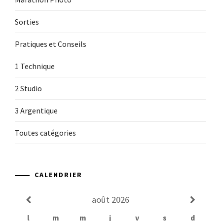
Sorties
Pratiques et Conseils
1 Technique
2 Studio
3 Argentique
Toutes catégories
CALENDRIER
août
2026
l
m
m
j
v
s
d