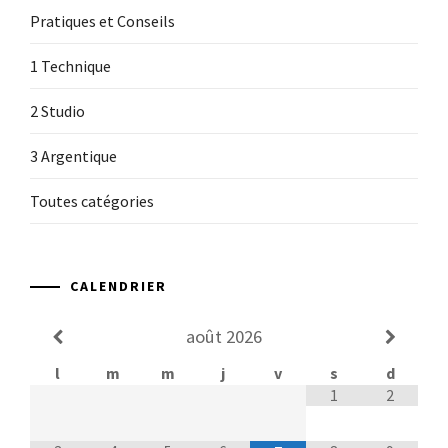
Pratiques et Conseils
1 Technique
2 Studio
3 Argentique
Toutes catégories
CALENDRIER
août
2026
l
m
m
j
v
s
d
1
2