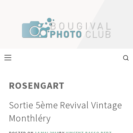
Skip
to
content
Primary
Menu
ROSENGART
Sortie 5ème Revival Vintage
Monthléry