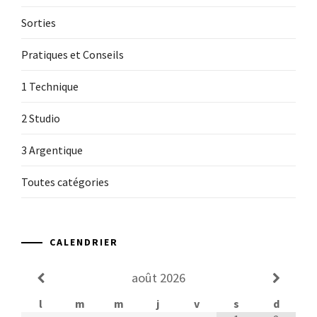
Sorties
Pratiques et Conseils
1 Technique
2 Studio
3 Argentique
Toutes catégories
CALENDRIER
août
2026
l
m
m
j
v
s
d