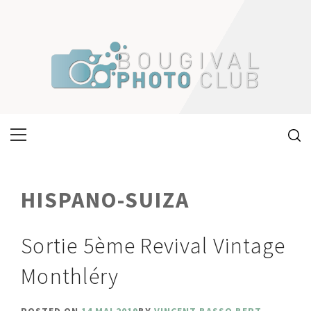
Skip
to
content
Primary
Menu
HISPANO-SUIZA
Sortie 5ème Revival Vintage
Monthléry