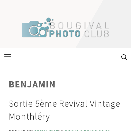
Skip
to
content
Primary
Menu
BENJAMIN
Sortie 5ème Revival Vintage
Monthléry