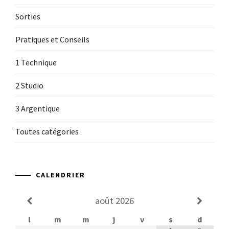
Sorties
Pratiques et Conseils
1 Technique
2 Studio
3 Argentique
Toutes catégories
CALENDRIER
août
2026
l
m
m
j
v
s
d