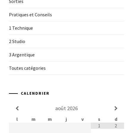
Sorties
Pratiques et Conseils
1 Technique
2 Studio
3 Argentique
Toutes catégories
CALENDRIER
août
2026
l
m
m
j
v
s
d
1
2