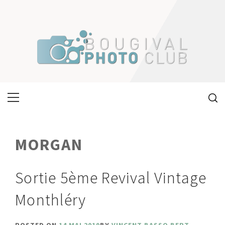
Skip
to
content
Primary
Menu
MORGAN
Sortie 5ème Revival Vintage
Monthléry