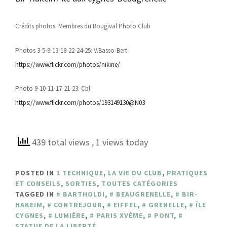
Crédits photos: Membres du Bougival Photo Club
Photos 3-5-8-13-18-22-24-25: V.Basso-Bert
https://www.flickr.com/photos/nikine/
Photo 9-10-11-17-21-23: Cbl
https://www.flickr.com/photos/193149130@N03
439 total views
, 1 views today
POSTED IN
1 TECHNIQUE
,
LA VIE DU CLUB
,
PRATIQUES
ET CONSEILS
,
SORTIES
,
TOUTES CATÉGORIES
TAGGED IN
BARTHOLDI
,
BEAUGRENELLE
,
BIR-
HAKEIM
,
CONTREJOUR
,
EIFFEL
,
GRENELLE
,
ÎLE
CYGNES
,
LUMIÈRE
,
PARIS XVÈME
,
PONT
,
STATUE DE LA LIBERTÉ