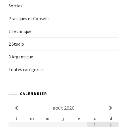
Sorties
Pratiques et Conseils
1 Technique
2 Studio
3 Argentique
Toutes catégories
CALENDRIER
août
2026
l
m
m
j
v
s
d
1
2