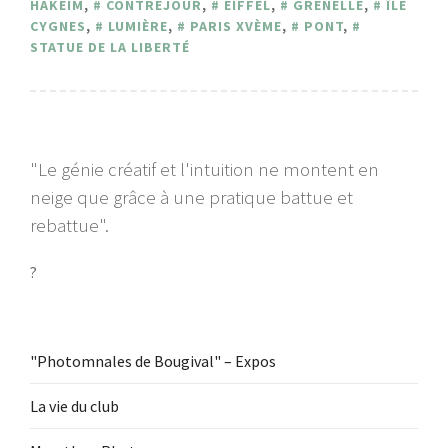
HAKEIM
,
CONTREJOUR
,
EIFFEL
,
GRENELLE
,
ÎLE
CYGNES
,
LUMIÈRE
,
PARIS XVÈME
,
PONT
,
STATUE DE LA LIBERTÉ
"Le génie créatif et l'intuition ne montent en
neige que grâce à une pratique battue et
rebattue".
?
"Photomnales de Bougival" – Expos
La vie du club