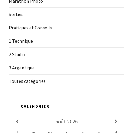
Marathon Photo
Sorties
Pratiques et Conseils
1 Technique
2 Studio
3 Argentique
Toutes catégories
CALENDRIER
août
2026
l
m
m
j
v
s
d