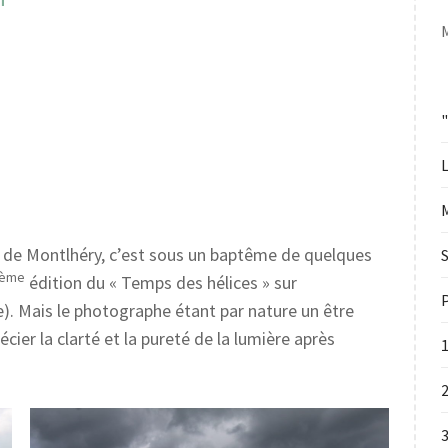
T
L
t de Montlhéry, c’est sous un baptême de quelques
S
ème
édition du « Temps des hélices » sur
P
e). Mais le photographe étant par nature un être
cier la clarté et la pureté de la lumière après
2