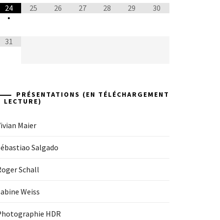
24
25
26
27
28
29
30
•
31
PRÉSENTATIONS (EN TÉLÉCHARGEMENT
+ LECTURE)
ivian Maier
Sébastiao Salgado
Roger Schall
Sabine Weiss
Photographie HDR