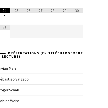
24
25
26
27
28
29
30
•
31
PRÉSENTATIONS (EN TÉLÉCHARGEMENT
+ LECTURE)
ivian Maier
Sébastiao Salgado
Roger Schall
Sabine Weiss