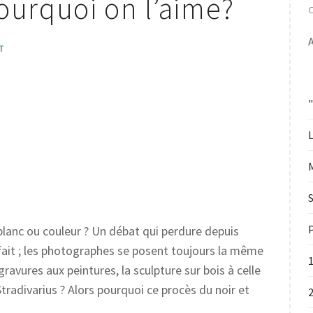
pourquoi on l’aime?
A
T
L
S
P
 blanc ou couleur ? Un débat qui perdure depuis
fait ; les photographes se posent toujours la même
ravures aux peintures, la sculpture sur bois à celle
Stradivarius ? Alors pourquoi ce procès du noir et
2