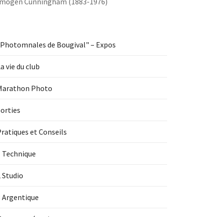
Imogen Cunningham (1883-1976)
"Photomnales de Bougival" – Expos
a vie du club
Marathon Photo
orties
ratiques et Conseils
1 Technique
 Studio
3 Argentique