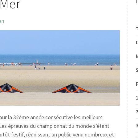
-Mer
RT
L
S
P
2
our la 32ème année consécutive les meilleurs
. Les épreuves du championnat du monde s’étant
utôt festif, réunissant un public venu nombreux et