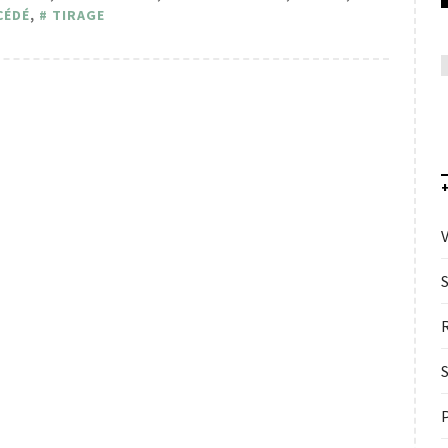
CÉDÉ
,
TIRAGE
V