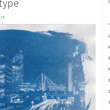
otype
LLE
L
S
P
2