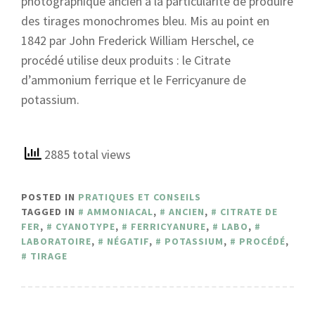
photographique ancien à la particularité de produire
des tirages monochromes bleu. Mis au point en
1842 par John Frederick William Herschel, ce
procédé utilise deux produits : le Citrate
d’ammonium ferrique et le Ferricyanure de
potassium.
2885 total views
POSTED IN
PRATIQUES ET CONSEILS
TAGGED IN
AMMONIACAL
,
ANCIEN
,
CITRATE DE
FER
,
CYANOTYPE
,
FERRICYANURE
,
LABO
,
LABORATOIRE
,
NÉGATIF
,
POTASSIUM
,
PROCÉDÉ
,
TIRAGE