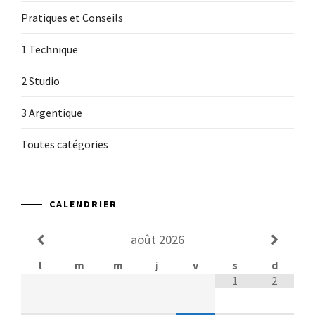
Pratiques et Conseils
1 Technique
2 Studio
3 Argentique
Toutes catégories
CALENDRIER
août
2026
l
m
m
j
v
s
d
1
2