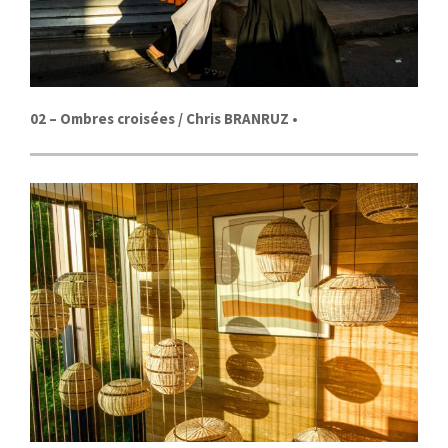
02 –
Ombres croisées
/
Chris BRANRUZ
•