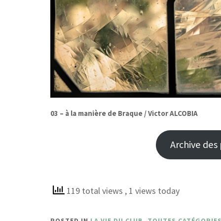
0
3 –
à la manière de Braque
/
Victor ALCOBIA
Archive des
119 total views
, 1 views today
POSTED IN
LA VIE DU CLUB
,
TOUTES CATÉGORIE