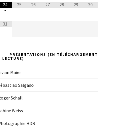
24
25
26
27
28
29
30
•
31
PRÉSENTATIONS (EN TÉLÉCHARGEMENT
+ LECTURE)
ivian Maier
Sébastiao Salgado
Roger Schall
Sabine Weiss
Photographie HDR