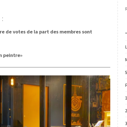
 :
bre de votes de la part des membres sont
L
n peintre»
S
P
2