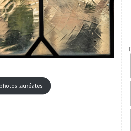
 photos lauréates
S