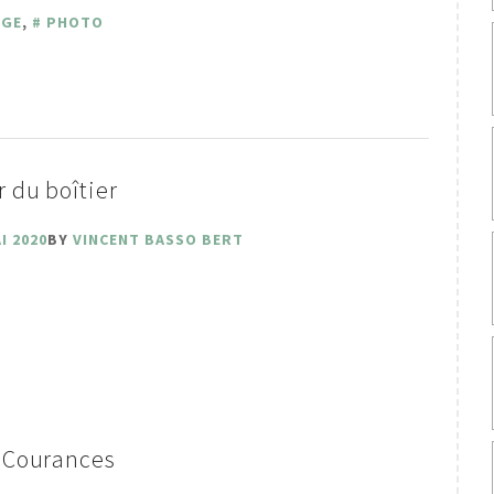
NGE
,
PHOTO
r du boîtier
I 2020
BY
VINCENT BASSO BERT
à Courances