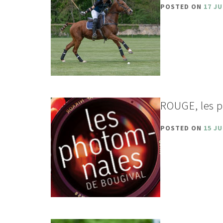
POSTED ON
17 JU
ROUGE, les 
POSTED ON
15 JU