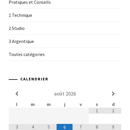
Pratiques et Conseils
1 Technique
2 Studio
3 Argentique
Toutes catégories
CALENDRIER
août
2026
l
m
m
j
v
s
d
1
2
3
4
5
7
8
9
6