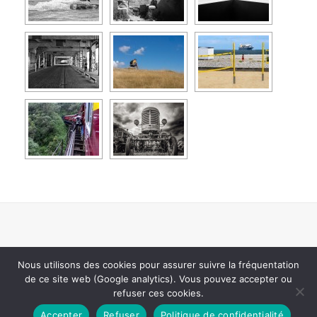
Nous utilisons des cookies pour assurer suivre la fréquentation
de ce site web (Google analytics). Vous pouvez accepter ou
Copyright All rights reserved.
|
Theme: Adventure Blog by
refuser ces cookies.
Unitedtheme
.
Accepter
Refuser
Politique de confidentialité