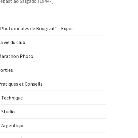
ebastiao Salgado (1944- )
"Photomnales de Bougival" – Expos
a vie du club
Marathon Photo
orties
ratiques et Conseils
1 Technique
 Studio
3 Argentique