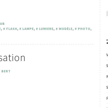
LUB
E
,
FLASH
,
LAMPE
,
LUMIERE
,
MODÈLE
,
PHOTO
,
sation
V
O BERT