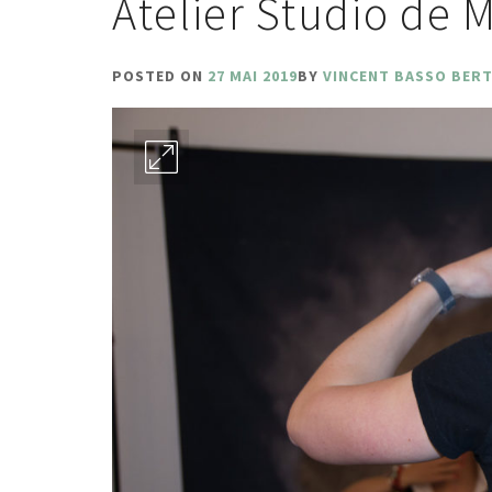
Atelier Studio de 
POSTED ON
27 MAI 2019
BY
VINCENT BASSO BER