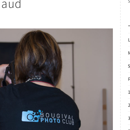
Maud
S
T
L
S
P
2