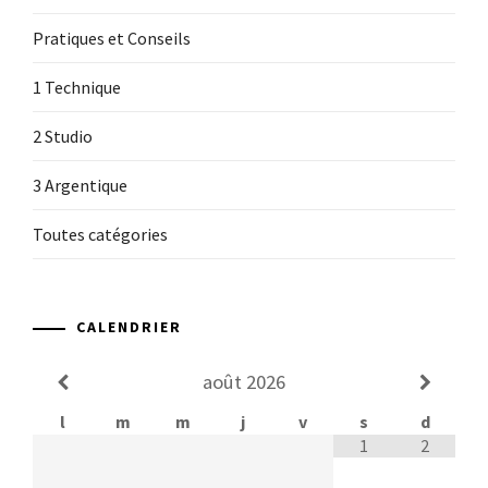
Pratiques et Conseils
1 Technique
2 Studio
3 Argentique
Toutes catégories
CALENDRIER
août
2026
l
m
m
j
v
s
d
1
2