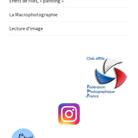
Effets de filés, « panning ».
La Macrophotographie
Lecture d’image