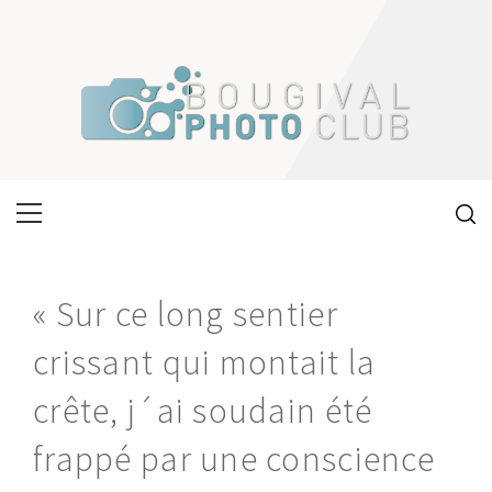
Skip
to
content
Primary
Menu
« Sur ce long sentier
crissant qui montait la
crête, j´ai soudain été
frappé par une conscience