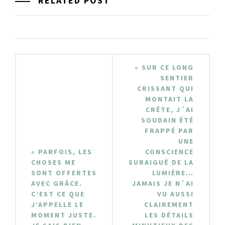
RELATED POST
Navigation
« SUR CE LONG
de
SENTIER
CRISSANT QUI
l’article
MONTAIT LA
CRÊTE, J´AI
SOUDAIN ÉTÉ
FRAPPÉ PAR
UNE
« PARFOIS, LES
CONSCIENCE
CHOSES ME
SURAIGUË DE LA
SONT OFFERTES
LUMIÈRE…
AVEC GRÂCE.
JAMAIS JE N´AI
C’EST CE QUE
VU AUSSI
J’APPELLE LE
CLAIREMENT
MOMENT JUSTE.
LES DÉTAILS