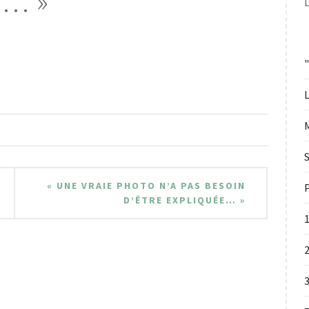
s… »
L
L
S
« UNE VRAIE PHOTO N’A PAS BESOIN
P
D’ÊTRE EXPLIQUÉE… »
2