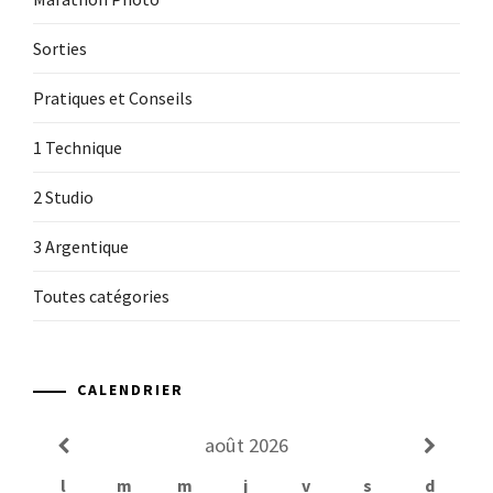
Sorties
Pratiques et Conseils
1 Technique
2 Studio
3 Argentique
Toutes catégories
CALENDRIER
août
2026
l
m
m
j
v
s
d