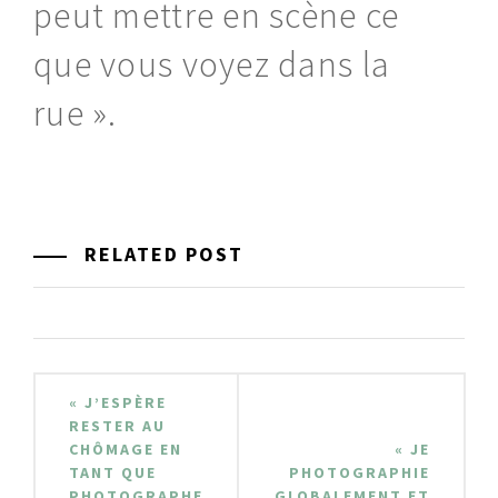
peut mettre en scène ce
que vous voyez dans la
rue ».
RELATED POST
Navigation
« J’ESPÈRE
de
RESTER AU
CHÔMAGE EN
« JE
l’article
TANT QUE
PHOTOGRAPHIE
PHOTOGRAPHE
GLOBALEMENT ET