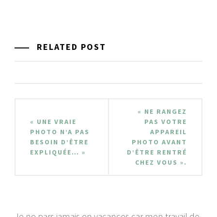
RELATED POST
Navigation
« NE RANGEZ
de
« UNE VRAIE
PAS VOTRE
PHOTO N’A PAS
APPAREIL
l’article
BESOIN D’ÊTRE
PHOTO AVANT
EXPLIQUÉE… »
D’ÊTRE RENTRÉ
CHEZ VOUS ».
Je ne pars jamais en vacances car mon travail de