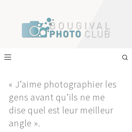
Skip
to
content
Primary
Menu
« J’aime photographier les
gens avant qu’ils ne me
dise quel est leur meilleur
angle ».