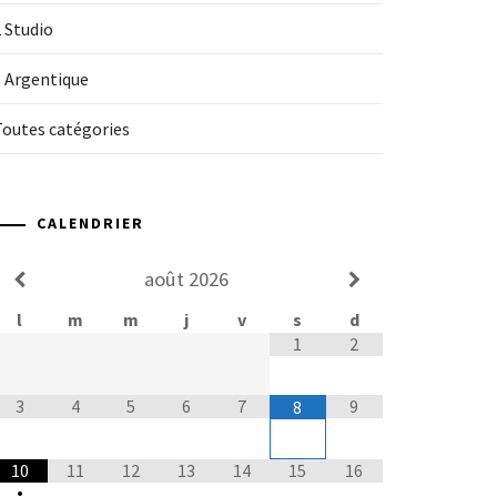
 Studio
3 Argentique
Toutes catégories
CALENDRIER
août
2026
l
m
m
j
v
s
d
1
2
3
4
5
6
7
9
8
10
11
12
13
14
15
16
•