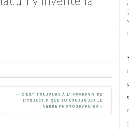
acun y invente la
c
L
« C’EST TOUJOURS À L’IMPARFAIT DE
S
L’OBJECTIF QUE TU CONJUGUES LE
VERBE PHOTOGRAPHIER »
P