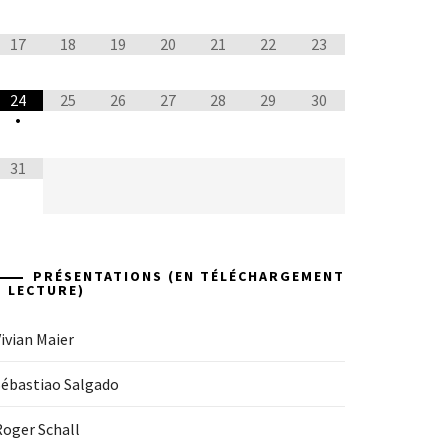
17
18
19
20
21
22
23
24
25
26
27
28
29
30
•
31
PRÉSENTATIONS (EN TÉLÉCHARGEMENT
+ LECTURE)
ivian Maier
Sébastiao Salgado
Roger Schall