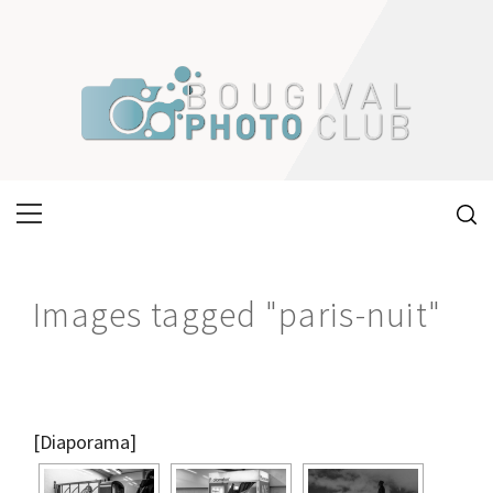
Skip
to
content
Primary
Menu
Images tagged "paris-nuit"
[Diaporama]