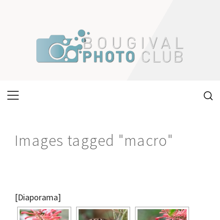
Skip
to
content
Primary
Menu
Images tagged "macro"
[Diaporama]