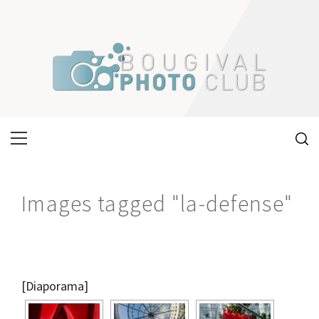
Skip
to
content
Primary
Menu
Images tagged "la-defense"
[Diaporama]