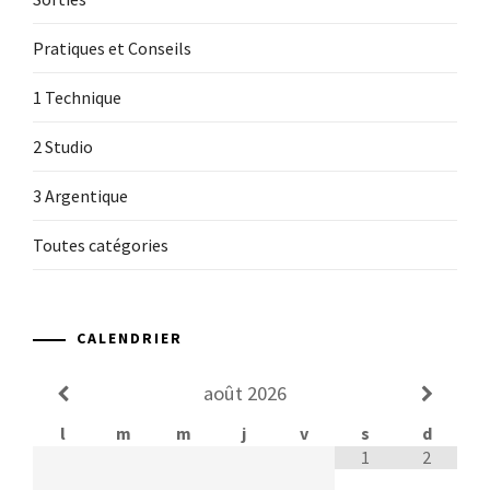
Pratiques et Conseils
1 Technique
2 Studio
3 Argentique
Toutes catégories
CALENDRIER
août
2026
l
m
m
j
v
s
d
1
2