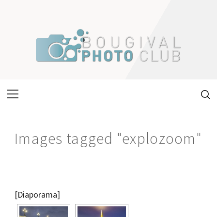
Skip
to
content
Primary
Menu
Images tagged "explozoom"
[Diaporama]