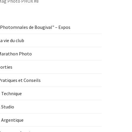
Mag Photo PHOX #8
"Photomnales de Bougival" – Expos
a vie du club
Marathon Photo
orties
ratiques et Conseils
1 Technique
 Studio
3 Argentique