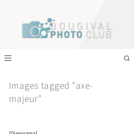
Skip
to
content
Primary
Menu
Images tagged "axe-
majeur"
[Diaporama]