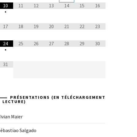
10
11
12
13
14
15
16
•
17
18
19
20
21
22
23
24
25
26
27
28
29
30
•
31
PRÉSENTATIONS (EN TÉLÉCHARGEMENT
+ LECTURE)
ivian Maier
Sébastiao Salgado