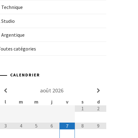
1 Technique
 Studio
3 Argentique
Toutes catégories
CALENDRIER
août
2026
l
m
m
j
v
s
d
1
2
3
4
5
6
8
9
7