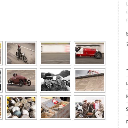
L
S
P