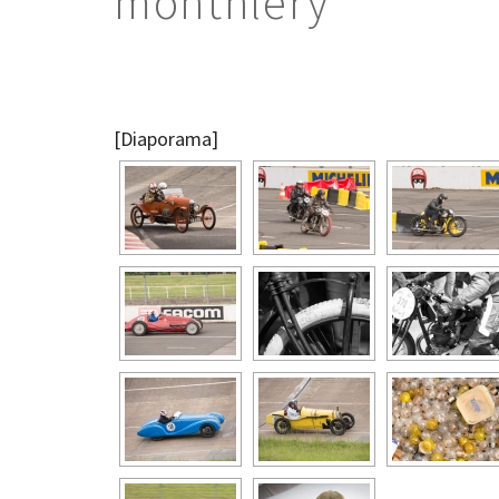
monthlery"
[Diaporama]