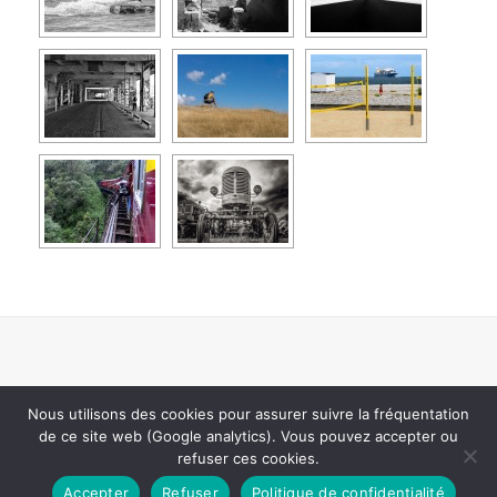
Nous utilisons des cookies pour assurer suivre la fréquentation
de ce site web (Google analytics). Vous pouvez accepter ou
Copyright All rights reserved.
|
Theme: Adventure Blog by
refuser ces cookies.
Unitedtheme
.
Accepter
Refuser
Politique de confidentialité